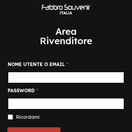
Area
Rivenditore
NOME UTENTE O EMAIL
*
O
PASSWORD
*
U
T
E
N
T
R
Ricordami
E
i
U
c
T